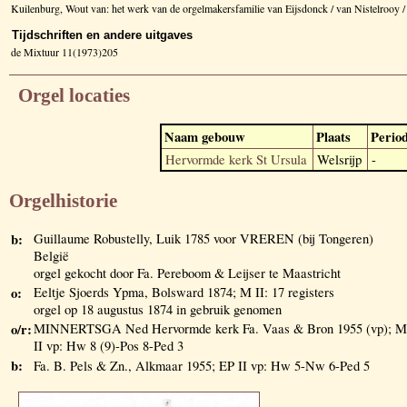
Kuilenburg, Wout van: het werk van de orgelmakersfamilie van Eijsdonck / van Nistelrooy
Tijdschriften en andere uitgaves
de Mixtuur 11(1973)205
Orgel locaties
Naam gebouw
Plaats
Perio
Hervormde kerk St Ursula
Welsrijp
-
Orgelhistorie
b:
Guillaume Robustelly, Luik 1785 voor VREREN (bij Tongeren)
België
orgel gekocht door Fa. Pereboom & Leijser te Maastricht
o:
Eeltje Sjoerds Ypma, Bolsward 1874; M II: 17 registers
orgel op 18 augustus 1874 in gebruik genomen
o/r:
MINNERTSGA Ned Hervormde kerk Fa. Vaas & Bron 1955 (vp); M
II vp: Hw 8 (9)-Pos 8-Ped 3
b:
Fa. B. Pels & Zn., Alkmaar 1955; EP II vp: Hw 5-Nw 6-Ped 5