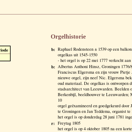
Orgelhistorie
b:
Raphael Rodensteen ± 1539 op een balkon
iode
orgelkas uit 1545-1550
- het orgel is op 22 mei 1777 verkocht a
b:
Albertus Anthoni Hinsz, Groningen 1776/8
Franciscus Elgersma en zijn vrouw Pietje
nieuwe orgel, zijn neef Nic. Elgersma be
oud materiaal. De orgelkas is ontworpen 
stadsarchitect van Leeuwarden. Beelden 
Berkenbijl, beeldhouwer te Leeuwarden;
10
orgel geëxamineerd en goedgekeurd door 
te Groningen en Jan Teddema, organist te
het orgel is op donderdag 28 juni 1781 ing
r:
Freytag 1805
het orgel is op 4 oktober 1805 na een kort