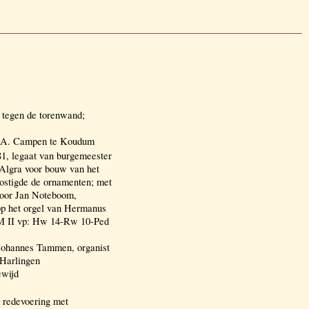
 tegen de torenwand;
an A. Campen te Koudum
1, legaat van burgemeester
 Algra voor bouw van het
kostigde de ornamenten; met
door Jan Noteboom,
op het orgel van Hermanus
 M II vp: Hw 14-Rw 10-Ped
Johannes Tammen, organist
 Harlingen
ewijd
e redevoering met