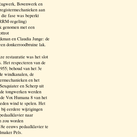
 Rugwerk, Bovenwerk en
 registermechanieken aan
 die fase was beperkt
BRRM-regeling)
uik genomen met een
ttrot
ijkman en Claudia Junge: de
een donkerroodbruine lak.
e restauratie was het slot
s. Het respecteren van de
 1955; behoud van het 3e
de windkanalen, de
stermechanieken en het
exquiater en Scherp uit
n de tongwerken werden
 de Vox Humana 8 van het
eden wind te spelen. Het
 bij eerdere wijzigingen
pedaalklavier naar
en zou worden
18e eeuws pedaalklavier te
elmaker Pels.