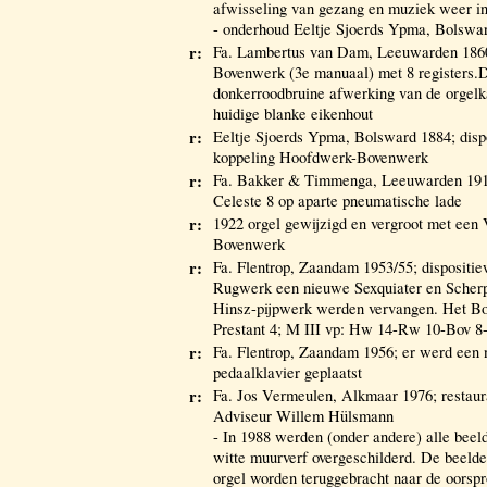
afwisseling van gezang en muziek weer i
- onderhoud Eeltje Sjoerds Ypma, Bolswa
r:
Fa. Lambertus van Dam, Leeuwarden 1860/
Bovenwerk (3e manuaal) met 8 registers.D
donkerroodbruine afwerking van de orgelk
huidige blanke eikenhout
r:
Eeltje Sjoerds Ypma, Bolsward 1884; dispo
koppeling Hoofdwerk-Bovenwerk
r:
Fa. Bakker & Timmenga, Leeuwarden 1918
Celeste 8 op aparte pneumatische lade
r:
1922 orgel gewijzigd en vergroot met een 
Bovenwerk
r:
Fa. Flentrop, Zaandam 1953/55; dispositiew
Rugwerk een nieuwe Sexquiater en Scherp,
Hinsz-pijpwerk werden vervangen. Het B
Prestant 4; M III vp: Hw 14-Rw 10-Bov 8
r:
Fa. Flentrop, Zaandam 1956; er werd een
pedaalklavier geplaatst
r:
Fa. Jos Vermeulen, Alkmaar 1976; restau
Adviseur Willem Hülsmann
- In 1988 werden (onder andere) alle beel
witte muurverf overgeschilderd. De beelde
orgel worden teruggebracht naar de oorspro