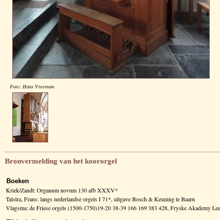
Foto: Hans Vreeman
Bronvermelding van het koororgel
Boeken
Kriek/Zandt: Organum novum 130 afb XXXV*
Talstra, Frans: langs nederlandse orgels I 71*, uitgave Bosch & Keuning te Baarn
Vlagsma: de Friese orgels (1500-1750)19-20 38-39 166 169 383 428, Fryske Akademy L