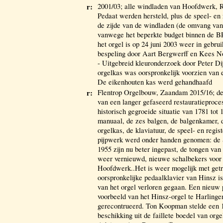
r:
2001/03; alle windladen van Hoofdwerk,
Pedaat werden hersteld, plus de speel- en
de zijde van de windladen (de omvang van
vanwege het beperkte budget binnen de 
het orgel is op 24 juni 2003 weer in gebr
bespeling door Aart Bergwerff en Kees No
- Uitgebreid kleuronderzoek door Peter D
orgelkas was oorspronkelijk voorzien van 
De eikenhouten kas werd gehandhaafd
r:
Flentrop Orgelbouw, Zaandam 2015/16; dez
van een langer gefaseerd restauratieproce
historisch gegroeide situatie van 1781 tot
manuaal, de zes balgen, de balgenkamer, 
orgelkas, de klaviatuur, de speel- en regi
pijpwerk werd onder handen genomen: de S
1955 zijn nu beter ingepast, de tongen va
weer vernieuwd, nieuwe schalbekers voor
Hoofdwerk..Het is weer mogelijk met getr
oorspronkelijke pedaalklavier van Hinsz is
van het orgel verloren gegaan. Een nieuw 
voorbeeld van het Hinsz-orgel te Harling
gerecontrueerd. Ton Koopman stelde een 
beschikking uit de faillete boedel van org