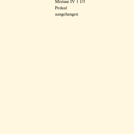
Mixtuur IV 1 1/3
Pedaal
aangehangen