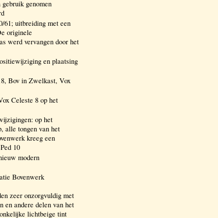
n gebruik genomen
rd
61; uitbreiding met een
e originele
as werd vervangen door het
sitiewijziging en plaatsing
, Bov in Zwelkast, Vox
Vox Celeste 8 op het
ijzigingen: op het
 alle tongen van het
ovenwerk kreeg een
-Ped 10
 nieuw modern
ratie Bovenwerk
den zeer onzorgvuldig met
n en andere delen van het
nkelijke lichtbeige tint