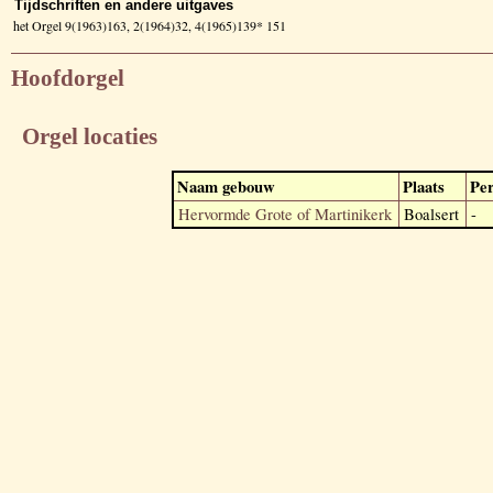
Tijdschriften en andere uitgaves
het Orgel 9(1963)163, 2(1964)32, 4(1965)139* 151
Hoofdorgel
Orgel locaties
Naam gebouw
Plaats
Per
Hervormde Grote of Martinikerk
Boalsert
-