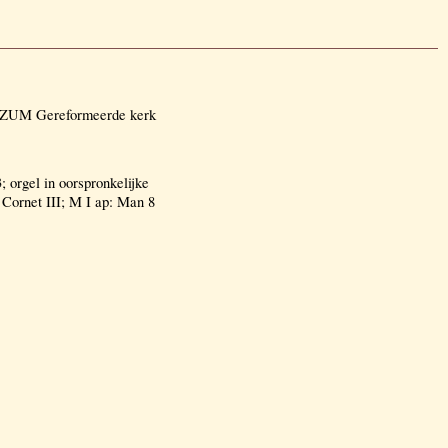
TZUM Gereformeerde kerk
 orgel in oorspronkelijke
 Cornet III; M I ap: Man 8