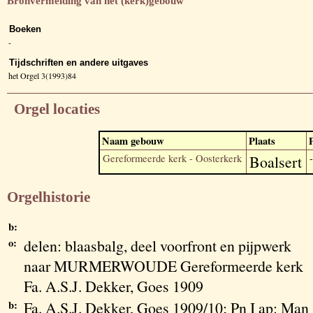
Bronvermelding van het (kerk)gebouw
Boeken
-
Tijdschriften en andere uitgaves
het Orgel 3(1993)84
Orgel locaties
Naam gebouw
Plaats
Gereformeerde kerk - Oosterkerk
Boalsert
-
Orgelhistorie
b:
o:
delen: blaasbalg, deel voorfront en pijpwerk
naar MURMERWOUDE Gereformeerde kerk
Fa. A.S.J. Dekker, Goes 1909
b:
Fa. A.S.J. Dekker, Goes 1909/10; Pn I ap: Man