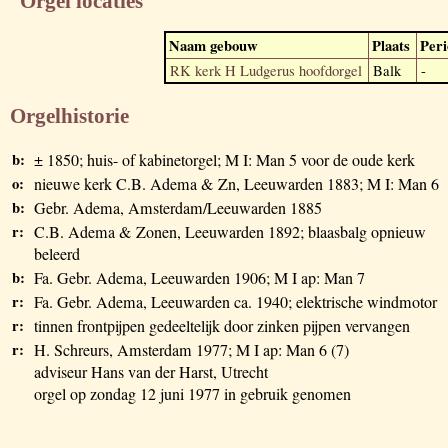
Orgel locaties
Naam gebouw
Plaats
Peri
RK kerk H Ludgerus hoofdorgel
Balk
-
Orgelhistorie
b:
± 1850; huis- of kabinetorgel; M I: Man 5 voor de oude kerk
o:
nieuwe kerk C.B. Adema & Zn, Leeuwarden 1883; M I: Man 6
b:
Gebr. Adema, Amsterdam/Leeuwarden 1885
r:
C.B. Adema & Zonen, Leeuwarden 1892; blaasbalg opnieuw
beleerd
b:
Fa. Gebr. Adema, Leeuwarden 1906; M I ap: Man 7
r:
Fa. Gebr. Adema, Leeuwarden ca. 1940; elektrische windmotor
r:
tinnen frontpijpen gedeeltelijk door zinken pijpen vervangen
r:
H. Schreurs, Amsterdam 1977; M I ap: Man 6 (7)
adviseur Hans van der Harst, Utrecht
orgel op zondag 12 juni 1977 in gebruik genomen