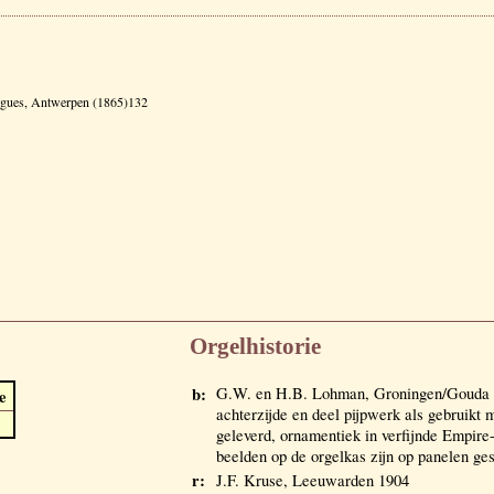
'orgues, Antwerpen (1865)132
Orgelhistorie
b:
G.W. en H.B. Lohman, Groningen/Gouda 1
e
achterzijde en deel pijpwerk als gebruikt 
geleverd, ornamentiek in verfijnde Empir
beelden op de orgelkas zijn op panelen ge
r:
J.F. Kruse, Leeuwarden 1904