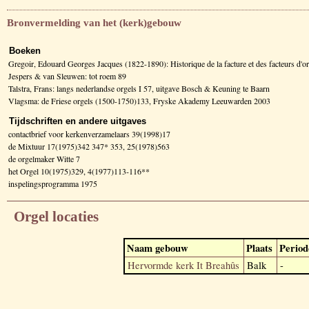
Bronvermelding van het (kerk)gebouw
Boeken
Gregoir, Edouard Georges Jacques (1822-1890): Historique de la facture et des facteurs d
Jespers & van Sleuwen: tot roem 89
Talstra, Frans: langs nederlandse orgels I 57, uitgave Bosch & Keuning te Baarn
Vlagsma: de Friese orgels (1500-1750)133, Fryske Akademy Leeuwarden 2003
Tijdschriften en andere uitgaves
contactbrief voor kerkenverzamelaars 39(1998)17
de Mixtuur 17(1975)342 347* 353, 25(1978)563
de orgelmaker Witte 7
het Orgel 10(1975)329, 4(1977)113-116**
inspelingsprogramma 1975
Orgel locaties
Naam gebouw
Plaats
Period
Hervormde kerk It Breahûs
Balk
-