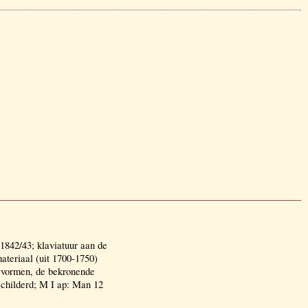
842/43; klaviatuur aan de
materiaal (uit 1700-1750)
e-vormen, de bekronende
schilderd; M I ap: Man 12