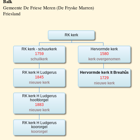
Balk
Gemeente De Friese Meren (De Fryske Marren)
Friesland
RK kerk
RK kerk - schuurkerk
Hervormde kerk
1759
1580
schuilkerk
kerk overgenomen
RK kerk H Ludgerus
Hervormde kerk It Breahûs
1845
1729
nieuwe kerk
nieuwe kerk
RK kerk H Ludgerus
hoofdorgel
1883
nieuwe kerk
RK kerk H Ludgerus
koororgel
koororgel