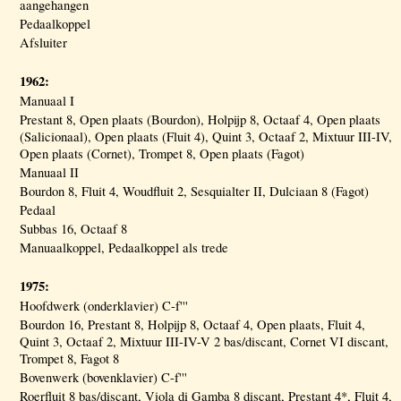
aangehangen
Pedaalkoppel
Afsluiter
1962:
Manuaal I
Prestant 8, Open plaats (Bourdon), Holpijp 8, Octaaf 4, Open plaats
(Salicionaal), Open plaats (Fluit 4), Quint 3, Octaaf 2, Mixtuur III-IV,
Open plaats (Cornet), Trompet 8, Open plaats (Fagot)
Manuaal II
Bourdon 8, Fluit 4, Woudfluit 2, Sesquialter II, Dulciaan 8 (Fagot)
Pedaal
Subbas 16, Octaaf 8
Manuaalkoppel, Pedaalkoppel als trede
1975:
Hoofdwerk (onderklavier) C-f'''
Bourdon 16, Prestant 8, Holpijp 8, Octaaf 4, Open plaats, Fluit 4,
Quint 3, Octaaf 2, Mixtuur III-IV-V 2 bas/discant, Cornet VI discant,
Trompet 8, Fagot 8
Bovenwerk (bovenklavier) C-f'''
Roerfluit 8 bas/discant, Viola di Gamba 8 discant, Prestant 4*, Fluit 4,