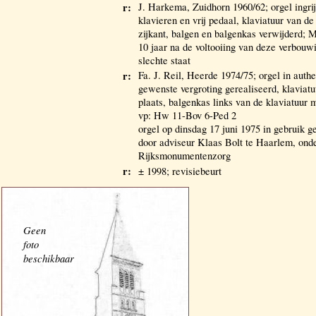
r:
J. Harkema, Zuidhorn 1960/62; orgel ingri
klavieren en vrij pedaal, klaviatuur van de
zijkant, balgen en balgenkas verwijderd; 
10 jaar na de voltooiing van deze verbouw
slechte staat
r:
Fa. J. Reil, Heerde 1974/75; orgel in authe
gewenste vergroting gerealiseerd, klaviatu
plaats, balgenkas links van de klaviatuur
vp: Hw 11-Bov 6-Ped 2
orgel op dinsdag 17 juni 1975 in gebruik 
door adviseur Klaas Bolt te Haarlem, onde
Rijksmonumentenzorg
r:
± 1998; revisiebeurt
Geen
foto
beschikbaar