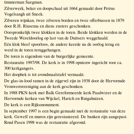
timmerman Saegman.
Zilverwerk, beker en doopschaal uit 1664 gemaakt door Petrus
Vogelsangh uit Sneek.
Zilveren wijnkan, twee zilveren borden en twee offerbussen in 1879
door R.H. Rinsema en diens zusters geschonken.
Oorspronkelijk twee klokken in de toren. Beide klokken werden in de
Tweede Wereldoorlog op last van de Duitsers weggehaald.
Eén klok bleef spoorloos, de andere keerde na de oorlog terug en
werd in de toren teruggehangen.
De toren is eigendom van de burgerlijke gemeente.
Restauratie 1997/98. De kerk is in 1998 opnieuw ingericht voor ca.
300 kerkgangers.
Het doophek is tot avondmaalstafel vermaakt.
De glas-in-lood ramen in de zijgevel zijn in 1938 door de Hervormde
Vrouwenvereniging aan de kerk geschonken.
In 1988 PKN-kerk met Balk Gereformeerde kerk Paadwizer en de
Hervormde kerken van Wijckel, Harich en Ruigahuizen.
De kerk is een Rijksmonument.
In september 1997 is een begin gemaakt met de restauratie van deze
kerk. Gewelf en muren zijn gerestaureerd. De banken zijn aangepast.
Rond Pasen 1998 was de restauratie afgerond.