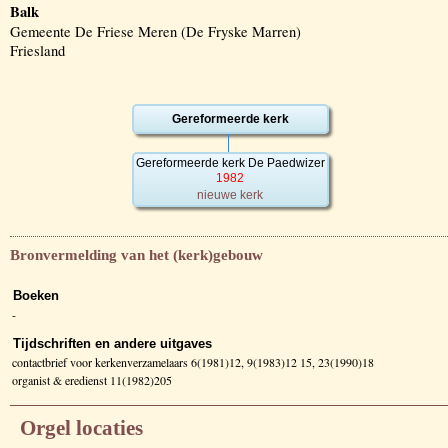
Balk
Gemeente De Friese Meren (De Fryske Marren)
Friesland
Gereformeerde kerk
Gereformeerde kerk De Paedwizer
1982
nieuwe kerk
Bronvermelding van het (kerk)gebouw
Boeken
-
Tijdschriften en andere uitgaves
contactbrief voor kerkenverzamelaars 6(1981)12, 9(1983)12 15, 23(1990)18
organist & eredienst 11(1982)205
Orgel locaties