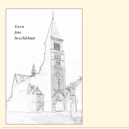
Geen
foto
beschikbaar