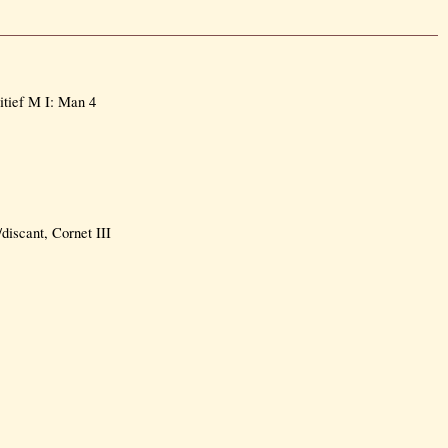
itief M I: Man 4
/discant, Cornet III