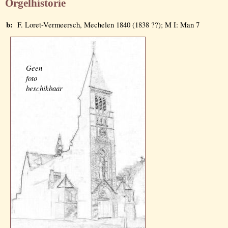
Orgelhistorie
b:
F. Loret-Vermeersch, Mechelen 1840 (1838 ??); M I: Man 7
Geen
foto
beschikbaar