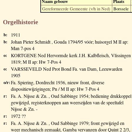
Naam gebouw
Plaats
Gereformeerde Gemeente (v/h in Ned)
Borssele
Orgelhistorie
b:
1911
b:
Johan Pieter Schmidt , Gouda 1794/95 vóór; huisorgel M II ap:
Man 7-pos 4
o:
KORTGENE Ned Hervormde kerk J.H. Kalbfleisch, Vlissingen
1819; M II ap: Hw 7-Pos 4
o:
VARSSEVELD Ned Prot Bond Fa. van Dam, Leeuwarden
1905
o/r:
Fa. Spiering, Dordrecht 1936, nieuw front, diverse
dispositiewijzigingen; Pn / M II ap: Hw 7-Pos 4
r:
Fa. A. Nijsse & Zn. , Oud Sabbinge 1954; bediening drukkoppel
gewijzigd, registerknoppen aan weerszijden van de speeltafel
Nijsse & Zn. -
r:
1972 ??
r:
Fa. A. Nijsse & Zn. , Oud Sabbinge 1979; front gewijzigd en
weer mechanisch gemaakt, Gamba vervangen door Quint 2 2/3,