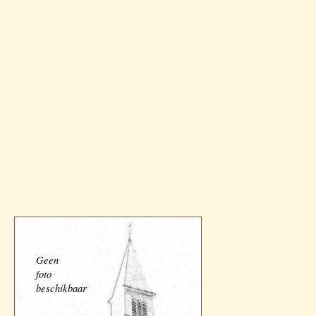
Geen
foto
beschikbaar