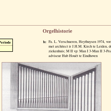
Orgelhistorie
b:
Fa. L. Verschueren, Heythuysen 1974, vo
Periode
met architect ir J.H.M. Kirch te Leiden, d
-
ziekenhuis; M II vp: Man I 3-Man II 3-Pe
adviseur Hub Houët te Eindhoven