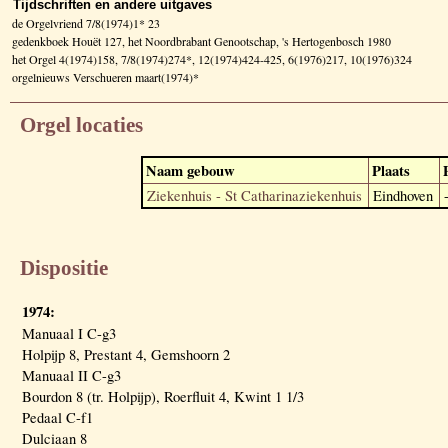
Tijdschriften en andere uitgaves
de Orgelvriend 7/8(1974)1* 23
gedenkboek Houët 127, het Noordbrabant Genootschap, 's Hertogenbosch 1980
het Orgel 4(1974)158, 7/8(1974)274*, 12(1974)424-425, 6(1976)217, 10(1976)324
orgelnieuws Verschueren maart(1974)*
Orgel locaties
Naam gebouw
Plaats
Ziekenhuis - St Catharinaziekenhuis
Eindhoven
Dispositie
1974:
Manuaal I C-g3
Holpijp 8, Prestant 4, Gemshoorn 2
Manuaal II C-g3
Bourdon 8 (tr. Holpijp), Roerfluit 4, Kwint 1 1/3
Pedaal C-f1
Dulciaan 8