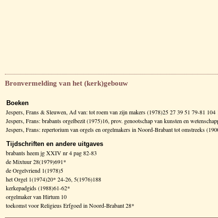
Bronvermelding van het (kerk)gebouw
Boeken
Jespers, Frans & Sleuwen, Ad van: tot roem van zijn makers (1978)25 27 39 51 79-81 104 
Jespers, Frans: brabants orgelbezit (1975)16, prov. genootschap van kunsten en wetenscha
Jespers, Frans: repertorium van orgels en orgelmakers in Noord-Brabant tot omstreeks (1
Tijdschriften en andere uitgaves
brabants heem jg XXIV nr 4 pag 82-83
de Mixtuur 28(1979)691*
de Orgelvriend 1(1978)5
het Orgel 1(1974)20* 24-26, 5(1976)188
kerkepadgids (1988)61-62*
orgelmaker van Hirtum 10
toekomst voor Religieus Erfgoed in Noord-Brabant 28*