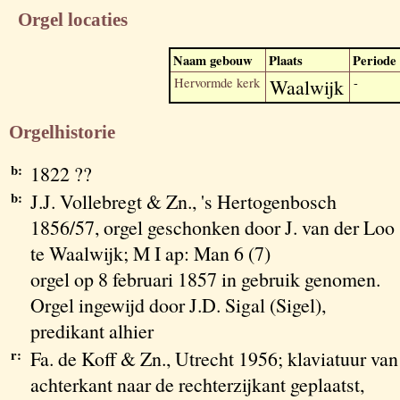
Orgel locaties
Naam gebouw
Plaats
Periode
Hervormde kerk
Waalwijk
-
Orgelhistorie
b:
1822 ??
b:
J.J. Vollebregt & Zn., 's Hertogenbosch
1856/57, orgel geschonken door J. van der Loo
te Waalwijk; M I ap: Man 6 (7)
orgel op 8 februari 1857 in gebruik genomen.
Orgel ingewijd door J.D. Sigal (Sigel),
predikant alhier
r:
Fa. de Koff & Zn., Utrecht 1956; klaviatuur van
achterkant naar de rechterzijkant geplaatst,