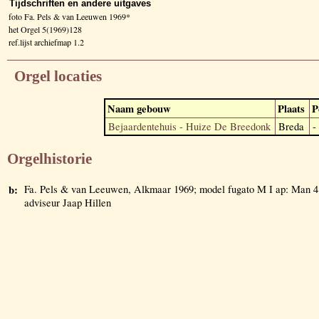
Tijdschriften en andere uitgaves
foto Fa. Pels & van Leeuwen 1969*
het Orgel 5(1969)128
ref.lijst archiefmap 1.2
Orgel locaties
Naam gebouw
Plaats
P
Bejaardentehuis - Huize De Breedonk
Breda
-
Orgelhistorie
b:
Fa. Pels & van Leeuwen, Alkmaar 1969; model fugato M I ap: Man 4
adviseur Jaap Hillen