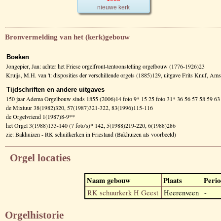
nieuwe kerk
Bronvermelding van het (kerk)gebouw
Boeken
Jongepier, Jan: achter het Friese orgelfront-tentoonstelling orgelbouw (1776-1926)23
Kruijs, M.H. van 't: disposities der verschillende orgels (1885)129, uitgave Frits Knuf, A
Tijdschriften en andere uitgaves
150 jaar Adema Orgelbouw sinds 1855 (2006)14 foto 9* 15 25 foto 31* 36 56 57 58 59 63
de Mixtuur 38(1982)320, 57(1987)321-322, 83(1996)115-116
de Orgelvriend 1(1987)8-9**
het Orgel 3(1988)133-140 (7 foto's)* 142, 5(1988)219-220, 6(1988)286
zie: Bakhuizen - RK schuilkerken in Friesland (Bakhuizen als voorbeeld)
Orgel locaties
Naam gebouw
Plaats
Perio
RK schuurkerk H Geest
Heerenveen
-
Orgelhistorie