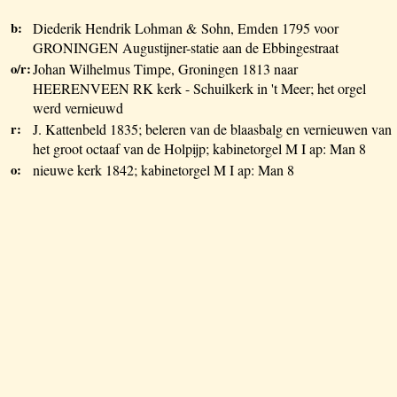
b:
Diederik Hendrik Lohman & Sohn, Emden 1795 voor
GRONINGEN Augustijner-statie aan de Ebbingestraat
o/r:
Johan Wilhelmus Timpe, Groningen 1813 naar
HEERENVEEN RK kerk - Schuilkerk in 't Meer; het orgel
werd vernieuwd
r:
J. Kattenbeld 1835; beleren van de blaasbalg en vernieuwen van
het groot octaaf van de Holpijp; kabinetorgel M I ap: Man 8
o:
nieuwe kerk 1842; kabinetorgel M I ap: Man 8