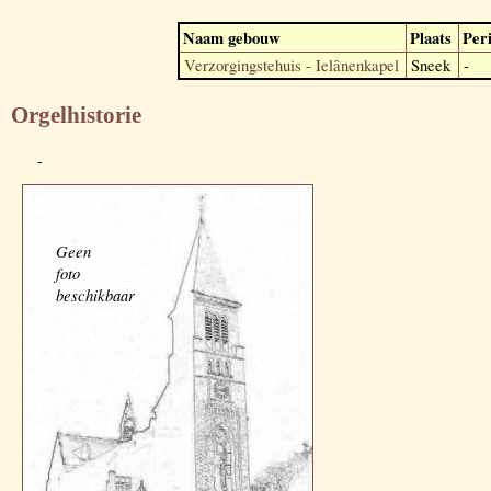
Naam gebouw
Plaats
Per
Verzorgingstehuis - Ielânenkapel
Sneek
-
Orgelhistorie
-
Geen
foto
beschikbaar