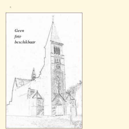
-
Geen
foto
beschikbaar