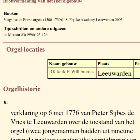
Bronvermelding van het (kerk)gebouw
Boeken
Vlagsma: de Friese orgels (1500-1750)148, Fryske Akademy Leeuwarden 2003
Tijdschriften en andere uitgaves
de Mixtuur 83(1996)125-126
Orgel locaties
Naam gebouw
Plaats
Pe
RK kerk H Willibrordus
Leeuwarden
-
Orgelhistorie
b:
verklaring op 6 mei 1776 van Pieter Sijbes de
Vries te Leeuwarden over de toestand van het
orgel (twee jongemannen hadden uit rancune
tegen de pastoor aanzienlijke vernielingen aan