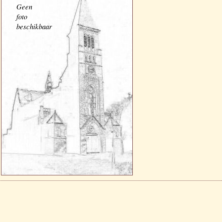
Geen
foto
beschikbaar