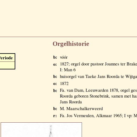
Orgelhistorie
b:
vóór
eriode
o:
1827; orgel door pastoor Joannes ter Bra
I: Man 6
b:
huisorgel van Taeke Jans Roorda te Wijtg
o:
1872
b:
Fa. van Dam, Leeuwarden 1878, orgel ges
Roorda geboren Stonebrink, samen met haa
Jans Roorda
b:
M. Maarschalkerweerd
r:
Fa. Jos Vermeulen, Alkmaar 1965; I vp: 