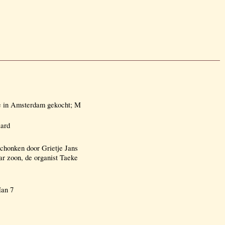
ke in Amsterdam gekocht; M
aard
chonken door Grietje Jans
r zoon, de organist Taeke
Man 7