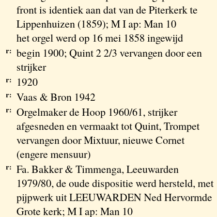
front is identiek aan dat van de Piterkerk te
Lippenhuizen (1859); M I ap: Man 10
het orgel werd op 16 mei 1858 ingewijd
r:
begin 1900; Quint 2 2/3 vervangen door een
strijker
r:
1920
r:
Vaas & Bron 1942
r:
Orgelmaker de Hoop 1960/61, strijker
afgesneden en vermaakt tot Quint, Trompet
vervangen door Mixtuur, nieuwe Cornet
(engere mensuur)
r:
Fa. Bakker & Timmenga, Leeuwarden
1979/80, de oude dispositie werd hersteld, met
pijpwerk uit LEEUWARDEN Ned Hervormde
Grote kerk; M I ap: Man 10