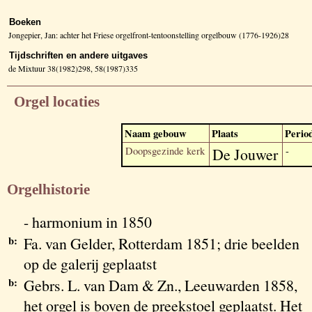
Boeken
Jongepier, Jan: achter het Friese orgelfront-tentoonstelling orgelbouw (1776-1926)28
Tijdschriften en andere uitgaves
de Mixtuur 38(1982)298, 58(1987)335
Orgel locaties
Naam gebouw
Plaats
Perio
Doopsgezinde kerk
De Jouwer
-
Orgelhistorie
- harmonium in 1850
b:
Fa. van Gelder, Rotterdam 1851; drie beelden
op de galerij geplaatst
b:
Gebrs. L. van Dam & Zn., Leeuwarden 1858,
het orgel is boven de preekstoel geplaatst. Het