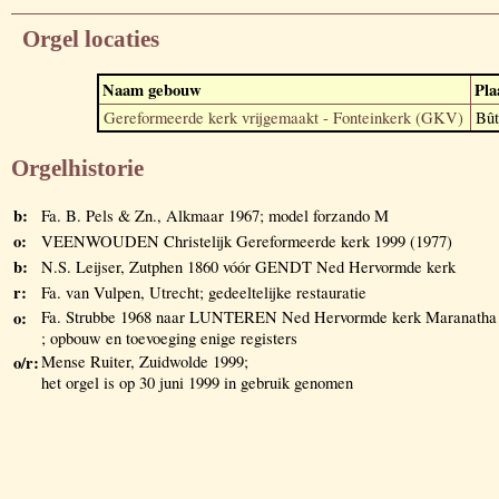
Orgel locaties
Naam gebouw
Pla
Gereformeerde kerk vrijgemaakt - Fonteinkerk (GKV)
Bût
Orgelhistorie
b:
Fa. B. Pels & Zn., Alkmaar 1967; model forzando M
o:
VEENWOUDEN Christelijk Gereformeerde kerk 1999 (1977)
b:
N.S. Leijser, Zutphen 1860 vóór GENDT Ned Hervormde kerk
r:
Fa. van Vulpen, Utrecht; gedeeltelijke restauratie
o:
Fa. Strubbe 1968 naar LUNTEREN Ned Hervormde kerk Maranatha
; opbouw en toevoeging enige registers
o/r:
Mense Ruiter, Zuidwolde 1999;
het orgel is op 30 juni 1999 in gebruik genomen