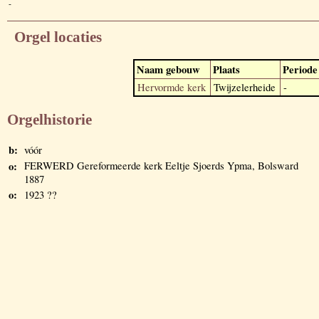
-
Orgel locaties
Naam gebouw
Plaats
Periode
Hervormde kerk
Twijzelerheide
-
Orgelhistorie
b:
vóór
o:
FERWERD Gereformeerde kerk Eeltje Sjoerds Ypma, Bolsward
1887
o:
1923 ??