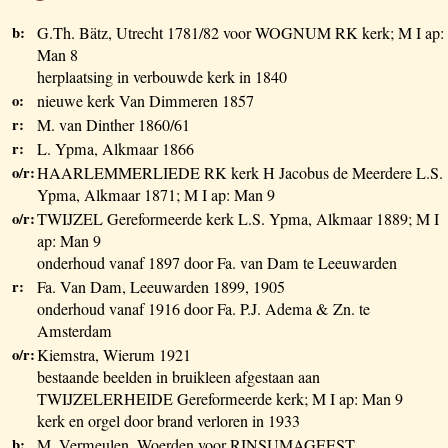
b:
G.Th. Bätz, Utrecht 1781/82 voor WOGNUM RK kerk; M I ap:
Man 8
herplaatsing in verbouwde kerk in 1840
o:
nieuwe kerk Van Dimmeren 1857
r:
M. van Dinther 1860/61
r:
L. Ypma, Alkmaar 1866
o/r:
HAARLEMMERLIEDE RK kerk H Jacobus de Meerdere L.S.
Ypma, Alkmaar 1871; M I ap: Man 9
o/r:
TWIJZEL Gereformeerde kerk L.S. Ypma, Alkmaar 1889; M I
ap: Man 9
onderhoud vanaf 1897 door Fa. van Dam te Leeuwarden
r:
Fa. Van Dam, Leeuwarden 1899, 1905
onderhoud vanaf 1916 door Fa. P.J. Adema & Zn. te
Amsterdam
o/r:
Kiemstra, Wierum 1921
bestaande beelden in bruikleen afgestaan aan
TWIJZELERHEIDE Gereformeerde kerk; M I ap: Man 9
kerk en orgel door brand verloren in 1933
b:
M. Vermeulen, Woerden voor RINSUMAGEEST