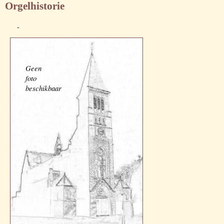
Orgelhistorie
-
Geen
foto
beschikbaar