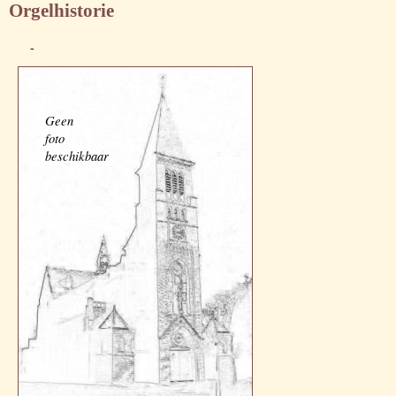
Orgelhistorie
-
Geen
foto
beschikbaar