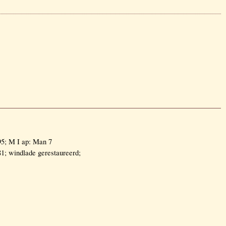
5; M I ap: Man 7
; windlade gerestaureerd;