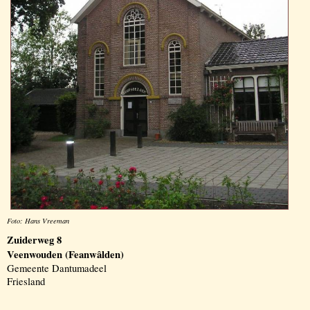
Foto: Hans Vreeman
Zuiderweg 8
Veenwouden (Feanwâlden)
Gemeente Dantumadeel
Friesland