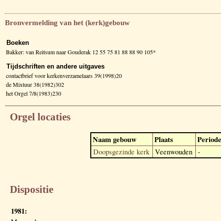
Bronvermelding van het (kerk)gebouw
Boeken
Bakker: van Reitsum naar Gouderak 12 55 75 81 88 88 90 105*
Tijdschriften en andere uitgaves
contactbrief voor kerkenverzamelaars 39(1998)20
de Mixtuur 38(1982)302
het Orgel 7/8(1983)230
Orgel locaties
Naam gebouw
Plaats
Period
Doopsgezinde kerk
Veenwouden
-
Dispositie
1981: