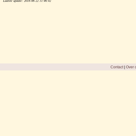
Laatste update: 2018-06-22 11:46:42
Contact
|
Over d