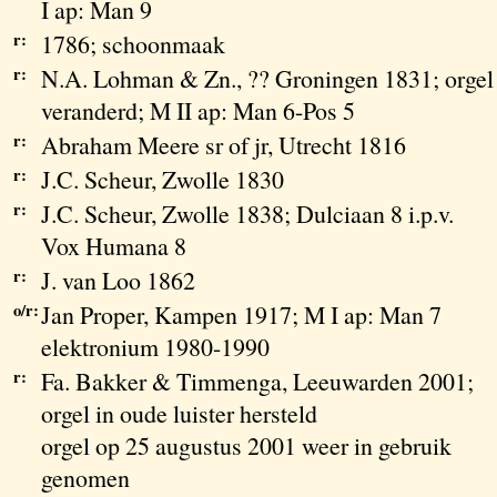
I ap: Man 9
r:
1786; schoonmaak
r:
N.A. Lohman & Zn., ?? Groningen 1831; orgel
veranderd; M II ap: Man 6-Pos 5
r:
Abraham Meere sr of jr, Utrecht 1816
r:
J.C. Scheur, Zwolle 1830
r:
J.C. Scheur, Zwolle 1838; Dulciaan 8 i.p.v.
Vox Humana 8
r:
J. van Loo 1862
o/r:
Jan Proper, Kampen 1917; M I ap: Man 7
elektronium 1980-1990
r:
Fa. Bakker & Timmenga, Leeuwarden 2001;
orgel in oude luister hersteld
orgel op 25 augustus 2001 weer in gebruik
genomen