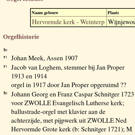
Naam gebouw
Plaats
Hervormde kerk - Weinterp
Wijnjewo
Orgelhistorie
b:
r:
Johan Meek, Assen 1907
r:
Jacob van Loghem, stemmer bij Jan Proper
1913 en 1914
orgel in 1917 door Jan Proper opgeruimd ??
b:
Johann Georg en Franz Caspar Schnitger 1723
voor ZWOLLE Evangelisch Lutherse kerk;
ballustrade-orgel met klavier aan de
achterzijde, met pijpwerk uit ZWOLLE Ned
Hervormde Grote kerk (b: Schnitger 1721); M