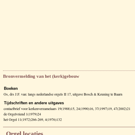
Bronvermelding van het (kerk)gebouw
Boeken
Os, drs J.F. van: langs nederlandse orgels II 17, uitgave Bosch & Keuning te Baarn
Tijdschriften en andere uitgaves
contactbrief voor kerkenverzamelaars 19(1988)15, 24(1990)16, 37(1997)19, 47(2002)21
de Orgelvriend 1(1979)24
het Orgel 11(1972)266-269, 4(1976)132
Orgel locaties