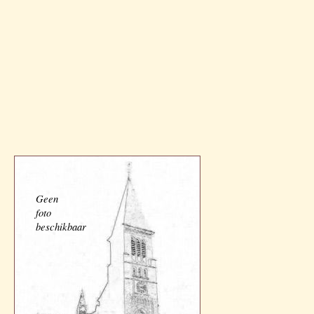
Geen
foto
beschikbaar