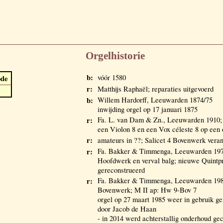
Orgelhistorie
b:
vóór 1580
ode
r:
Matthijs Raphaël; reparaties uitgevoerd
b:
Willem Hardorff, Leeuwarden 1874/75
inwijding orgel op 17 januari 1875
r:
Fa. L. van Dam & Zn., Leeuwarden 1910; 
een Violon 8 en een Vox céleste 8 op een 
r:
amateurs in ??; Salicet 4 Bovenwerk veran
r:
Fa. Bakker & Timmenga, Leeuwarden 1979;
Hoofdwerk en verval balg; nieuwe Quintpre
gereconstrueerd
r:
Fa. Bakker & Timmenga, Leeuwarden 1984/
Bovenwerk; M II ap: Hw 9-Bov 7
orgel op 27 maart 1985 weer in gebruik g
door Jacob de Haan
- in 2014 werd achterstallig onderhoud gec