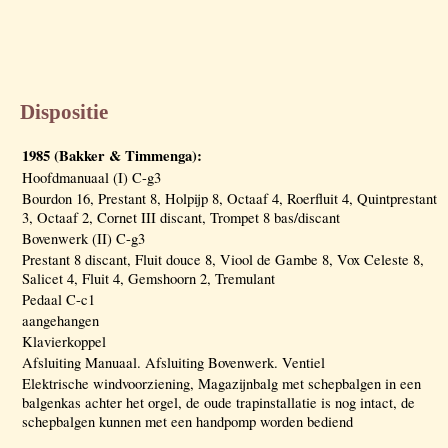
Dispositie
1985 (Bakker & Timmenga):
Hoofdmanuaal (I) C-g3
Bourdon 16, Prestant 8, Holpijp 8, Octaaf 4, Roerfluit 4, Quintprestant
3, Octaaf 2, Cornet III discant, Trompet 8 bas/discant
Bovenwerk (II) C-g3
Prestant 8 discant, Fluit douce 8, Viool de Gambe 8, Vox Celeste 8,
Salicet 4, Fluit 4, Gemshoorn 2, Tremulant
Pedaal C-c1
aangehangen
Klavierkoppel
Afsluiting Manuaal. Afsluiting Bovenwerk. Ventiel
Elektrische windvoorziening, Magazijnbalg met schepbalgen in een
balgenkas achter het orgel, de oude trapinstallatie is nog intact, de
schepbalgen kunnen met een handpomp worden bediend