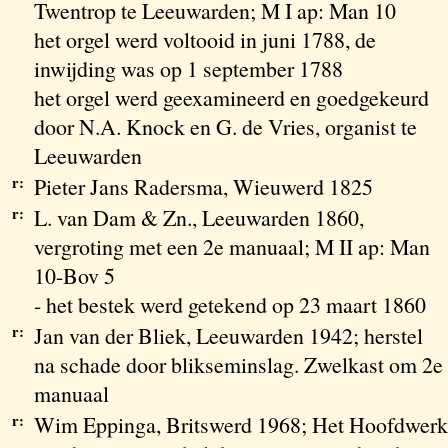
Twentrop te Leeuwarden; M I ap: Man 10
het orgel werd voltooid in juni 1788, de
inwijding was op 1 september 1788
het orgel werd geexamineerd en goedgekeurd
door N.A. Knock en G. de Vries, organist te
Leeuwarden
r:
Pieter Jans Radersma, Wieuwerd 1825
r:
L. van Dam & Zn., Leeuwarden 1860,
vergroting met een 2e manuaal; M II ap: Man
10-Bov 5
- het bestek werd getekend op 23 maart 1860
r:
Jan van der Bliek, Leeuwarden 1942; herstel
na schade door blikseminslag. Zwelkast om 2e
manuaal
r:
Wim Eppinga, Britswerd 1968; Het Hoofdwerk