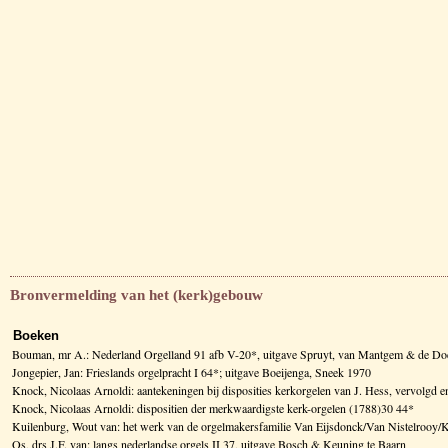
Bronvermelding van het (kerk)gebouw
Boeken
Bouman, mr A.: Nederland Orgelland 91 afb V-20*, uitgave Spruyt, van Mantgem & de Do
Jongepier, Jan: Frieslands orgelpracht I 64*; uitgave Boeijenga, Sneek 1970
Knock, Nicolaas Arnoldi: aantekeningen bij disposities kerkorgelen van J. Hess, vervolg
Knock, Nicolaas Arnoldi: dispositien der merkwaardigste kerk-orgelen (1788)30 44*
Kuilenburg, Wout van: het werk van de orgelmakersfamilie Van Eijsdonck/Van Nistelrooy/K
Os, drs J.F. van: langs nederlandse orgels II 37, uitgave Bosch & Keuning te Baarn