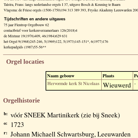
Talstra, Frans: langs nederlandse orgels I 37, uitgave Bosch & Keuning te Baarn
Vlagsma: de Friese orgels (1500-1750)194 313 389 393, Fryske Akademy Leeuwarden 20
Tijdschriften en andere uitgaves
75 jaar Flentrop Orgelbouw 62
contactbrief voor kerkenverzamerlaars 126(2018)4
de Mixtuur 19(1976)409, 46(1984)629 631
het Orgel 9(1968)245-246, 5(1969)122, 5(1973)145-151*, 6(1977)176
kerkepadgids (1987)55-56**
Orgel locaties
Naam gebouw
Plaats
P
Hervormde kerk St Nicolaas
Wieuwerd
-
Orgelhistorie
b:
vóór SNEEK Martinikerk (zie bij Sneek)
o:
1723
r:
Johann Michaell Schwartsburg, Leeuwarden