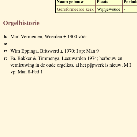
Naam gebouw
Plaats
Period
Gereformeerde kerk
Wijnjewoude
-
Orgelhistorie
b:
Mart Vermeulen, Woerden ± 1900 vóór
o:
r:
Wim Eppinga, Britswerd ± 1970; I ap: Man 9
r:
Fa. Bakker & Timmenga, Leeuwarden 1974; herbouw en
vernieuwing in de oude orgelkas, al het pijpwerk is nieuw; M I
vp: Man 8-Ped 1