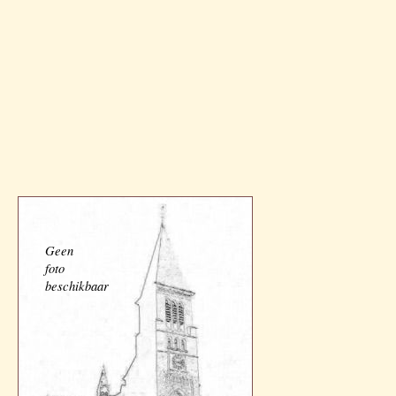
Geen
foto
beschikbaar