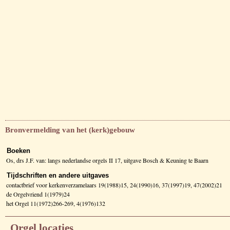
Bronvermelding van het (kerk)gebouw
Boeken
Os, drs J.F. van: langs nederlandse orgels II 17, uitgave Bosch & Keuning te Baarn
Tijdschriften en andere uitgaves
contactbrief voor kerkenverzamelaars 19(1988)15, 24(1990)16, 37(1997)19, 47(2002)21
de Orgelvriend 1(1979)24
het Orgel 11(1972)266-269, 4(1976)132
Orgel locaties