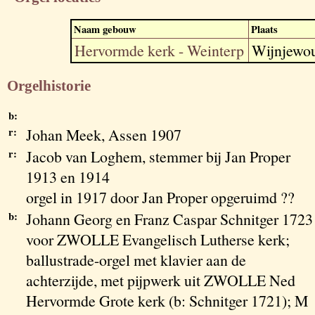
Naam gebouw
Plaats
Hervormde kerk - Weinterp
Wijnjewo
Orgelhistorie
b:
r:
Johan Meek, Assen 1907
r:
Jacob van Loghem, stemmer bij Jan Proper
1913 en 1914
orgel in 1917 door Jan Proper opgeruimd ??
b:
Johann Georg en Franz Caspar Schnitger 1723
voor ZWOLLE Evangelisch Lutherse kerk;
ballustrade-orgel met klavier aan de
achterzijde, met pijpwerk uit ZWOLLE Ned
Hervormde Grote kerk (b: Schnitger 1721); M