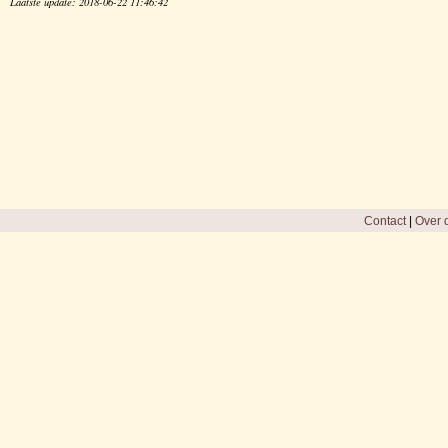
Laatste update: 2018-06-22 11:46:42
Contact
|
Over d