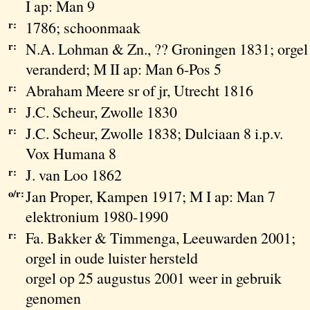
I ap: Man 9
r:
1786; schoonmaak
r:
N.A. Lohman & Zn., ?? Groningen 1831; orgel
veranderd; M II ap: Man 6-Pos 5
r:
Abraham Meere sr of jr, Utrecht 1816
r:
J.C. Scheur, Zwolle 1830
r:
J.C. Scheur, Zwolle 1838; Dulciaan 8 i.p.v.
Vox Humana 8
r:
J. van Loo 1862
o/r:
Jan Proper, Kampen 1917; M I ap: Man 7
elektronium 1980-1990
r:
Fa. Bakker & Timmenga, Leeuwarden 2001;
orgel in oude luister hersteld
orgel op 25 augustus 2001 weer in gebruik
genomen