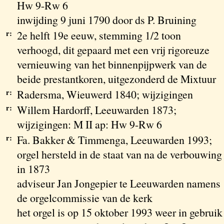
Hw 9-Rw 6
inwijding 9 juni 1790 door ds P. Bruining
r:
2e helft 19e eeuw, stemming 1/2 toon
verhoogd, dit gepaard met een vrij rigoreuze
vernieuwing van het binnenpijpwerk van de
beide prestantkoren, uitgezonderd de Mixtuur
r:
Radersma, Wieuwerd 1840; wijzigingen
r:
Willem Hardorff, Leeuwarden 1873;
wijzigingen: M II ap: Hw 9-Rw 6
r:
Fa. Bakker & Timmenga, Leeuwarden 1993;
orgel hersteld in de staat van na de verbouwing
in 1873
adviseur Jan Jongepier te Leeuwarden namens
de orgelcommissie van de kerk
het orgel is op 15 oktober 1993 weer in gebruik