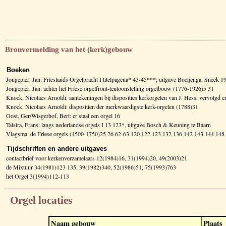
Bronvermelding van het (kerk)gebouw
Boeken
Jongepier, Jan: Frieslands Orgelpracht I titelpagena* 43-45***; uitgave Boeijenga, Sneek 1
Jongepier, Jan: achter het Friese orgelfront-tentoonstelling orgelbouw (1776-1926)5 31
Knock, Nicolaes Arnoldi: aantekeningen bij disposities kerkorgelen van J. Hess, vervolg
Knock, Nicolaes Arnoldi: dispositien der merkwaardigste kerk-orgelen (1788)31
Oost, Ger/Wisgerhof, Bert: er staat een orgel 16
Talstra, Frans: langs nederlandse orgels I 13 123*, uitgave Bosch & Keuning te Baarn
Vlagsma: de Friese orgels (1500-1750)25 26 62-63 120 122 123 132 136 142 143 144 1
Tijdschriften en andere uitgaves
contactbrief voor kerkenverzamelaars 12(1984)16, 31(1994)20, 49(2003)21
de Mixtuur 34(1981)123 135, 39(1982)340, 52(1986)51, 75(1993)763
het Orgel 3(1994)112-113
Orgel locaties
Naam gebouw
Plaats