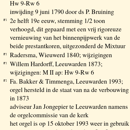
Hw 9-Rw 6
inwijding 9 juni 1790 door ds P. Bruining
r:
2e helft 19e eeuw, stemming 1/2 toon
verhoogd, dit gepaard met een vrij rigoreuze
vernieuwing van het binnenpijpwerk van de
beide prestantkoren, uitgezonderd de Mixtuur
r:
Radersma, Wieuwerd 1840; wijzigingen
r:
Willem Hardorff, Leeuwarden 1873;
wijzigingen: M II ap: Hw 9-Rw 6
r:
Fa. Bakker & Timmenga, Leeuwarden 1993;
orgel hersteld in de staat van na de verbouwing
in 1873
adviseur Jan Jongepier te Leeuwarden namens
de orgelcommissie van de kerk
het orgel is op 15 oktober 1993 weer in gebruik