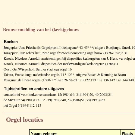
Bronvermelding van het (kerk)gebouw
Boeken
Jongepier, Jan: Frieslands Orgelpracht I titelpagena* 43-45***; uitgave Boeijenga, Sneek 1
Jongepier, Jan: achter het Friese orgelfront-tentoonstelling orgelbouw (1776-1926)5 31
Knock, Nicolaes Arnoldi: aantekeningen bij disposities kerkorgelen van J. Hess, vervolg
Knock, Nicolaes Arnoldi: dispositien der merkwaardigste kerk-orgelen (1788)31
Oost, Ger/Wisgerhof, Bert: er staat een orgel 16
Talstra, Frans: langs nederlandse orgels I 13 123*, uitgave Bosch & Keuning te Baarn
Vlagsma: de Friese orgels (1500-1750)25 26 62-63 120 122 123 132 136 142 143 144 1
Tijdschriften en andere uitgaves
contactbrief voor kerkenverzamelaars 12(1984)16, 31(1994)20, 49(2003)21
de Mixtuur 34(1981)123 135, 39(1982)340, 52(1986)51, 75(1993)763
het Orgel 3(1994)112-113
Orgel locaties
Naam gebouw
Plaats