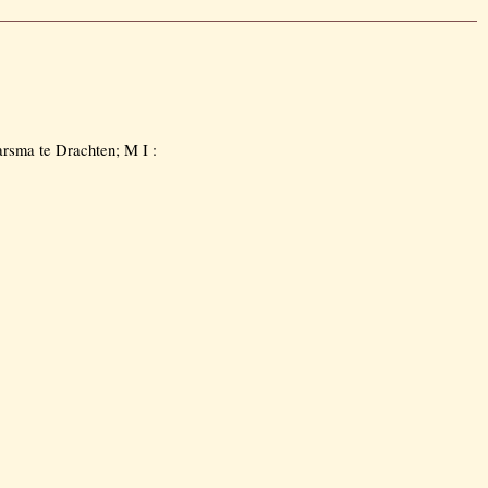
arsma te Drachten; M I :