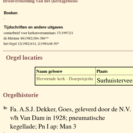
Bronvermelding van het (kerk)gebouw
Boeken
-
Tijdschriften en andere uitgaves
contactbrief voor kerkenverzamelaars 37(1997)21
de Mixtuur 40(1982)384-386**
het Orgel 12(1982)414, 2(1984)48-50*
Orgel locaties
Naam gebouw
Plaats
Hervormde kerk - Doarpstsjerke
Surhuistervee
Orgelhistorie
b:
Fa. A.S.J. Dekker, Goes, geleverd door de N.V.
v/h Van Dam in 1928; pneumatische
kegellade; Pn I ap: Man 3