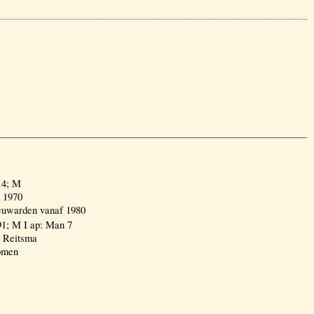
14; M
 1970
euwarden vanaf 1980
1; M I ap: Man 7
. Reitsma
nomen