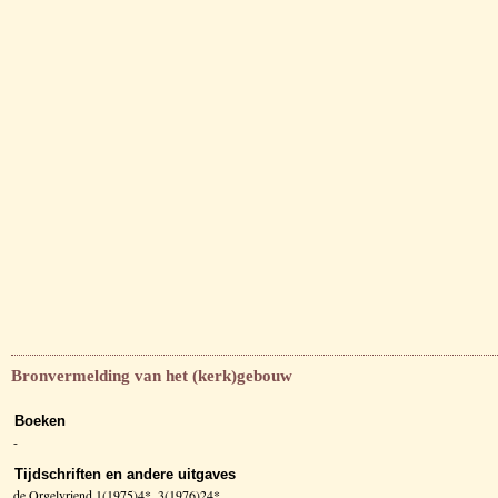
Bronvermelding van het (kerk)gebouw
Boeken
-
Tijdschriften en andere uitgaves
de Orgelvriend 1(1975)4*, 3(1976)24*