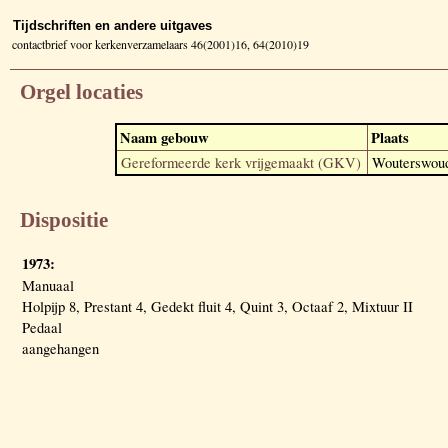
Tijdschriften en andere uitgaves
contactbrief voor kerkenverzamelaars 46(2001)16, 64(2010)19
Orgel locaties
Naam gebouw
Plaats
Gereformeerde kerk vrijgemaakt (GKV)
Wouterswou
Dispositie
1973:
Manuaal
Holpijp 8, Prestant 4, Gedekt fluit 4, Quint 3, Octaaf 2, Mixtuur II
Pedaal
aangehangen