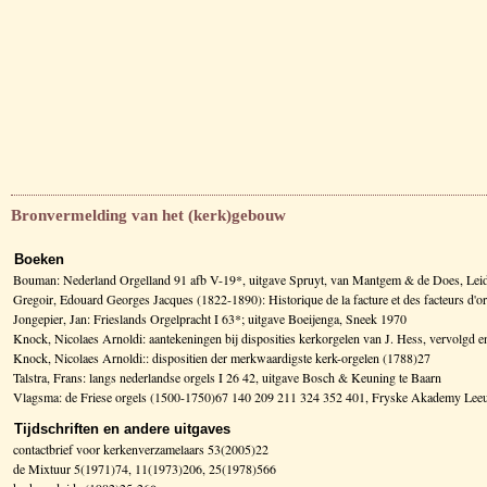
Bronvermelding van het (kerk)gebouw
Boeken
Bouman: Nederland Orgelland 91 afb V-19*, uitgave Spruyt, van Mantgem & de Does, Lei
Gregoir, Edouard Georges Jacques (1822-1890): Historique de la facture et des facteurs d
Jongepier, Jan: Frieslands Orgelpracht I 63*; uitgave Boeijenga, Sneek 1970
Knock, Nicolaes Arnoldi: aantekeningen bij disposities kerkorgelen van J. Hess, vervolg
Knock, Nicolaes Arnoldi:: dispositien der merkwaardigste kerk-orgelen (1788)27
Talstra, Frans: langs nederlandse orgels I 26 42, uitgave Bosch & Keuning te Baarn
Vlagsma: de Friese orgels (1500-1750)67 140 209 211 324 352 401, Fryske Akademy Le
Tijdschriften en andere uitgaves
contactbrief voor kerkenverzamelaars 53(2005)22
de Mixtuur 5(1971)74, 11(1973)206, 25(1978)566