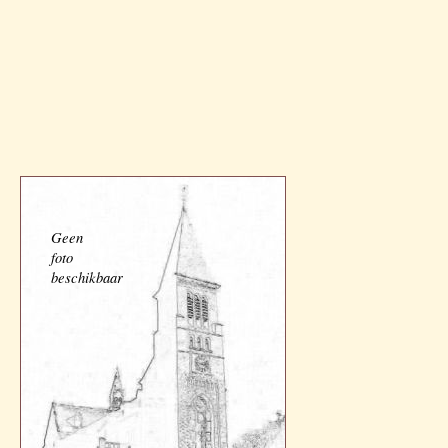
Geen
foto
beschikbaar