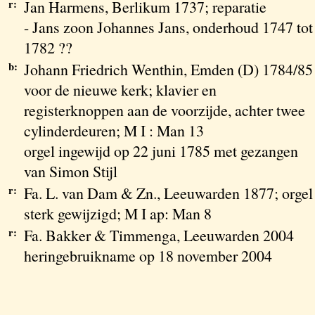
r:
Jan Harmens, Berlikum 1737; reparatie
- Jans zoon Johannes Jans, onderhoud 1747 tot
1782 ??
b:
Johann Friedrich Wenthin, Emden (D) 1784/85
voor de nieuwe kerk; klavier en
registerknoppen aan de voorzijde, achter twee
cylinderdeuren; M I : Man 13
orgel ingewijd op 22 juni 1785 met gezangen
van Simon Stijl
r:
Fa. L. van Dam & Zn., Leeuwarden 1877; orgel
sterk gewijzigd; M I ap: Man 8
r:
Fa. Bakker & Timmenga, Leeuwarden 2004
heringebruikname op 18 november 2004