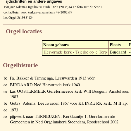
Tijdschriften en andere uitgaves
150 jaar Adema Orgelbouw sinds 1855 (2006)14 15 foto 10* 58 59 61
contactbrief voor kerkenverzamelaars 48(2002)39
het Orgel 3(1988)134
Orgel locaties
Naam gebouw
Plaats
P
Hervormde kerk - Tsjerke op 'e Terp
Burdaard
-
Orgelhistorie
b:
Fa. Bakker & Timmenga, Leeuwarden 1913 vóór
o:
BIRDAARD Ned Hervormde kerk 1940
o:
kas OOSTERMEER Gereformeerde kerk Will Boegem, Amstelveen
1983
b:
Gebrs. Adema, Leeuwarden 1867 voor KUINRE RK kerk; M II ap:
o:
1973
o:
pijpwerk naar TERNEUZEN, Kerklaantje 1, Gereformeerde
Gemeenten in Ned Orgelmakerij Steendam, Roodeschool 2002