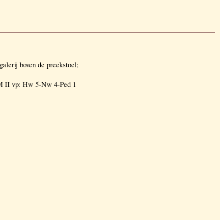
alerij boven de preekstoel;
 M II vp: Hw 5-Nw 4-Ped 1