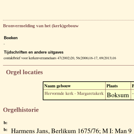
Bronvermelding van het (kerk)gebouw
Boeken
-
Tijdschriften en andere uitgaves
contaktbrief voor kerkenverzamelaars 47(2002)20, 56(2006)16-17, 69(2013)16
Orgel locaties
Naam gebouw
Plaats
P
Hervormde kerk - Margaretakerk
Boksum
-
Orgelhistorie
b:
b:
Harmens Jans, Berlikum 1675/76; M I: Man 9