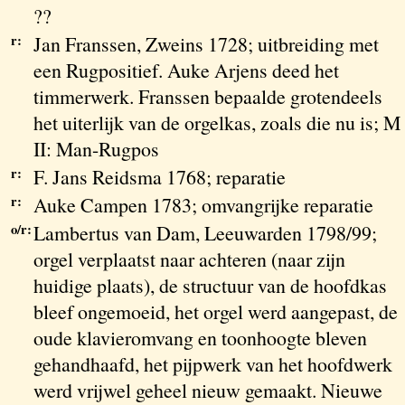
??
r:
Jan Franssen, Zweins 1728; uitbreiding met
een Rugpositief. Auke Arjens deed het
timmerwerk. Franssen bepaalde grotendeels
het uiterlijk van de orgelkas, zoals die nu is; M
II: Man-Rugpos
r:
F. Jans Reidsma 1768; reparatie
r:
Auke Campen 1783; omvangrijke reparatie
o/r:
Lambertus van Dam, Leeuwarden 1798/99;
orgel verplaatst naar achteren (naar zijn
huidige plaats), de structuur van de hoofdkas
bleef ongemoeid, het orgel werd aangepast, de
oude klavieromvang en toonhoogte bleven
gehandhaafd, het pijpwerk van het hoofdwerk
werd vrijwel geheel nieuw gemaakt. Nieuwe