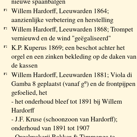
nieuwe spaanbalgen
r:
Willem Hardorff, Leeuwarden 1864;
aanzienlijke verbetering en herstelling
r:
Willem Hardorff, Leeuwarden 1868; Trompet
vernieuwd en de wind "geëgaliseerd"
r:
K.P. Kuperus 1869; een beschot achter het
orgel en een zinken bekleding op de daken van
de kassen
r:
Willem Hardorff, Leeuwarden 1881; Viola di
Gamba 8 geplaatst (vanaf gº) en de frontpijpen
gefoelied, het
- het onderhoud bleef tot 1891 bij Willem
Hardorff
- J.F. Kruse (schoonzoon van Hardorff);
onderhoud van 1891 tot 1907
- Orgelmakerij Bakker & Timmenga te