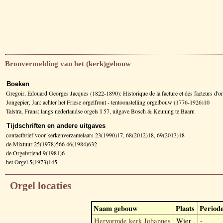
Bronvermelding van het (kerk)gebouw
Boeken
Gregoir, Edouard Georges Jacques (1822-1890): Historique de la facture et des facteurs d
Jongepier, Jan: achter het Friese orgelfront - tentoonstelling orgelbouw (1776-1926)10
Talstra, Frans: langs nederlandse orgels I 57, uitgave Bosch & Keuning te Baarn
Tijdschriften en andere uitgaves
contactbrief voor kerkenverzamelaars 23(1990)17, 68(2012)18, 69(2013)18
de Mixtuur 25(1978)566 46(1984)632
de Orgelvriend 9(1981)6
het Orgel 5(1973)145
Orgel locaties
Naam gebouw
Plaats
Period
Hervormde kerk Johannes
Wier
-