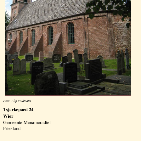
Foto: Flip Veldmans
Tsjerkepaed 24
Wier
Gemeente Menameradiel
Friesland