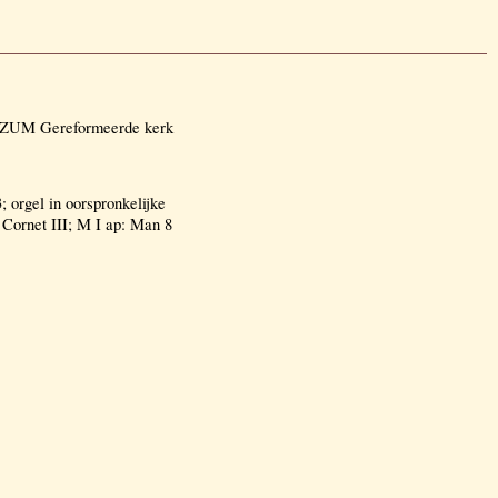
TZUM Gereformeerde kerk
 orgel in oorspronkelijke
 Cornet III; M I ap: Man 8