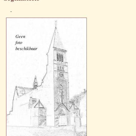
-
Geen
foto
beschikbaar