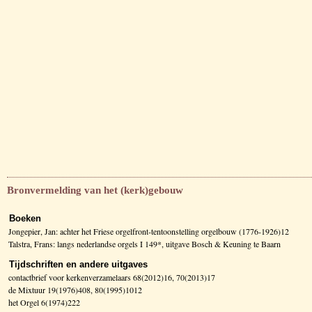
Bronvermelding van het (kerk)gebouw
Boeken
Jongepier, Jan: achter het Friese orgelfront-tentoonstelling orgelbouw (1776-1926)12
Talstra, Frans: langs nederlandse orgels I 149*, uitgave Bosch & Keuning te Baarn
Tijdschriften en andere uitgaves
contactbrief voor kerkenverzamelaars 68(2012)16, 70(2013)17
de Mixtuur 19(1976)408, 80(1995)1012
het Orgel 6(1974)222